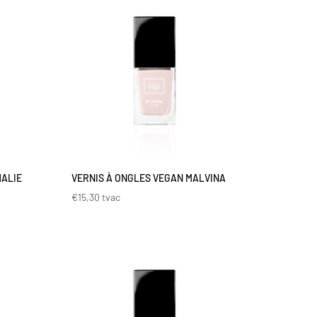
HALIE
VERNIS À ONGLES VEGAN MALVINA
€
15,30
tvac