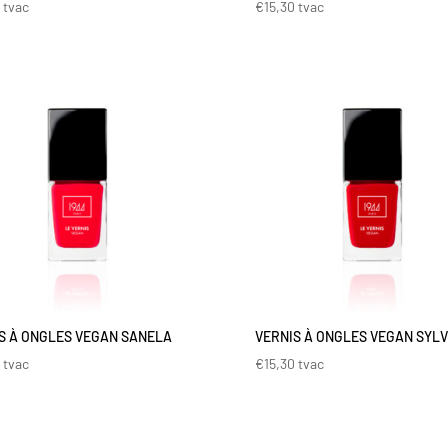
0
tvac
€
15,30
tvac
S À ONGLES VEGAN SANELA
VERNIS À ONGLES VEGAN SYLV
0
tvac
€
15,30
tvac