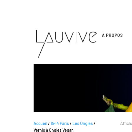
À PROPOS
Accueil
/
1944 Paris
/
Les Ongles
/
Affich
Vernis à Ongles Vegan