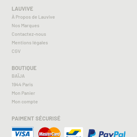
LAUVIVE
À Propos de Lauvive
Nos Marques
Contactez-nous
Mentions légales
CGV
BOUTIQUE
BAÏJA
1944 Paris
Mon Panier
Mon compte
PAIMENT SÉCURISÉ