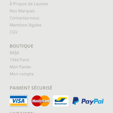
À Propos de Lauvive
Nos Marques
Contactez-nous
Mentions légales
CGV
BOUTIQUE
BAÏJA
1944 Paris
Mon Panier
Mon compte
PAIMENT SÉCURISÉ