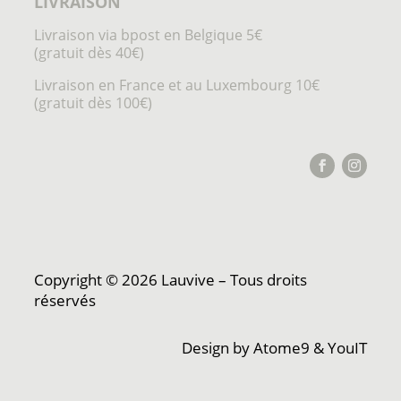
LIVRAISON
Livraison via bpost en Belgique 5€
(gratuit dès 40€)
Livraison en France et au Luxembourg 10€
(gratuit dès 100€)
Copyright © 2026 Lauvive – Tous droits
réservés
Design by
Atome9
&
YouIT