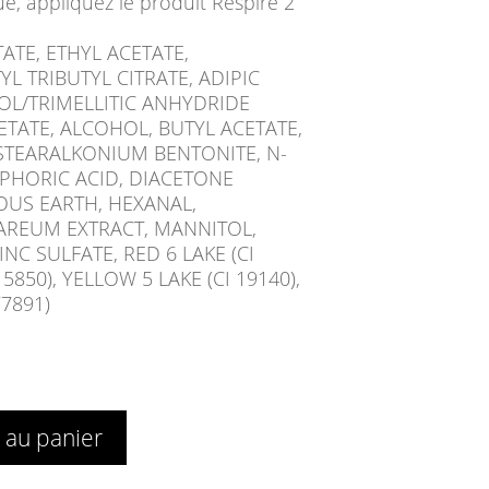
e, appliquez le produit Respire 2
TATE, ETHYL ACETATE,
L TRIBUTYL CITRATE, ADIPIC
OL/TRIMELLITIC ANHYDRIDE
TATE, ALCOHOL, BUTYL ACETATE,
STEARALKONIUM BENTONITE, N-
PHORIC ACID, DIACETONE
US EARTH, HEXANAL,
REUM EXTRACT, MANNITOL,
INC SULFATE, RED 6 LAKE (CI
15850), YELLOW 5 LAKE (CI 19140),
77891)
 au panier