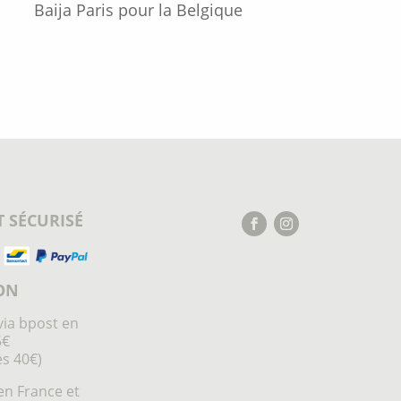
Baija Paris pour la Belgique
 SÉCURISÉ
ON
via bpost en
5€
ès 40€)
en France et