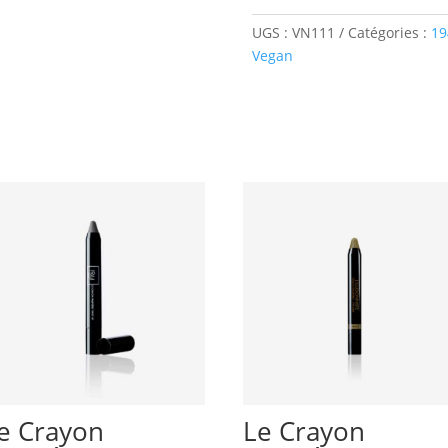
ongles
UGS :
VN111
Catégories :
19
Vegan
Vegan
Jade
e Crayon
Le Crayon