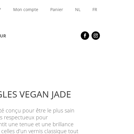
*
Mon compte
Panier
NL
FR
EUR
GLES VEGAN JADE
té conçu pour être le plus sain
lus respectueux pour
ntit une tenue et une brillance
elles d’un vernis classique tout