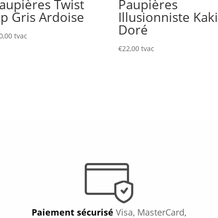
aupières Twist
Paupières
p Gris Ardoise
Illusionniste Kak
Doré
0,00
tvac
€
22,00
tvac
Paiement sécurisé
Visa, MasterCard,