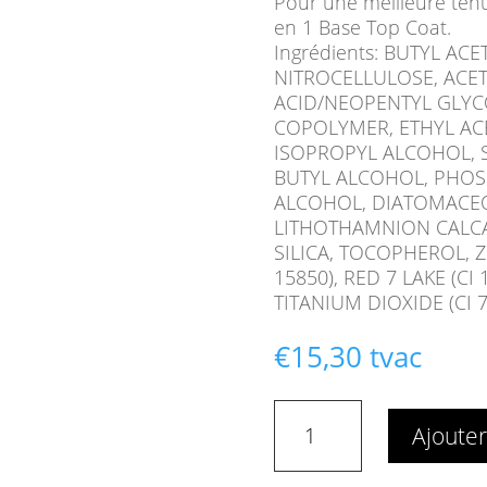
Pour une meilleure tenu
en 1 Base Top Coat.
Ingrédients: BUTYL ACE
NITROCELLULOSE, ACETY
ACID/NEOPENTYL GLYC
COPOLYMER, ETHYL ACE
ISOPROPYL ALCOHOL, 
BUTYL ALCOHOL, PHOS
ALCOHOL, DIATOMACEO
LITHOTHAMNION CALCA
SILICA, TOCOPHEROL, Z
15850), RED 7 LAKE (CI 
TITANIUM DIOXIDE (CI 
€
15,30
tvac
quantité
Ajouter
de
Vernis
à