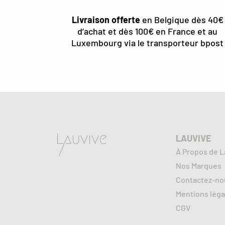
Livraison offerte
en Belgique dès 40€
d’achat et dès 100€ en France et au
Luxembourg via le transporteur bpost
LAUVIVE
À Propos de L
Nos Marques
Contactez-no
Mentions léga
CGV