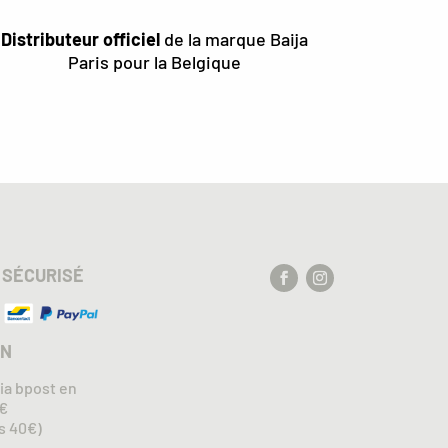
Distributeur officiel
de la marque Baija
Paris pour la Belgique
 SÉCURISÉ
ON
via bpost en
5€
ès 40€)