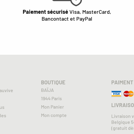
Paiement sécurisé
Visa, MasterCard,
Bancontact et PayPal
BOUTIQUE
PAIMENT
BAÏJA
auvive
1944 Paris
LIVRAIS
Mon Panier
us
Mon compte
les
Livraison 
Belgique 
(gratuit d