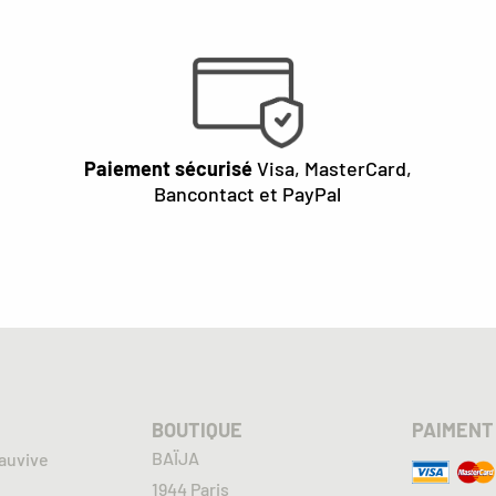
Paiement sécurisé
Visa, MasterCard,
Bancontact et PayPal
BOUTIQUE
PAIMENT
BAÏJA
auvive
1944 Paris