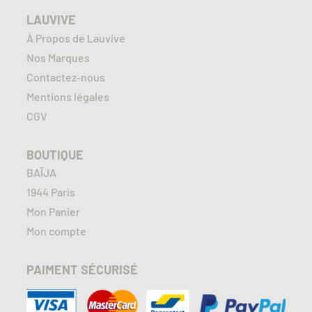
LAUVIVE
À Propos de Lauvive
Nos Marques
Contactez-nous
Mentions légales
CGV
BOUTIQUE
BAÏJA
1944 Paris
Mon Panier
Mon compte
PAIMENT SÉCURISÉ