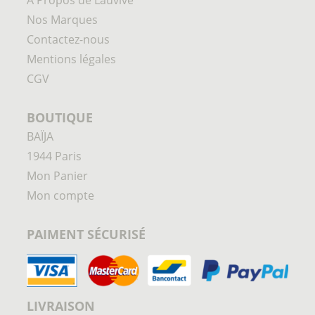
À Propos de Lauvive
Nos Marques
Contactez-nous
Mentions légales
CGV
BOUTIQUE
BAÏJA
1944 Paris
Mon Panier
Mon compte
PAIMENT SÉCURISÉ
LIVRAISON