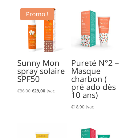
Promo !
Sunny Mon
Pureté N°2 –
spray solaire
Masque
SPF50
charbon (
pré ado dès
Le
Le
€
36,00
€
29,00
tvac
10 ans)
prix
prix
initial
actuel
€
18,90
tvac
était :
est :
€36,00.
€29,00.