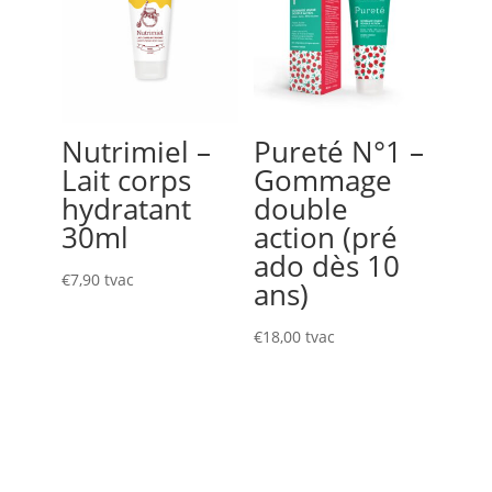
Nutrimiel –
Pureté N°1 –
Lait corps
Gommage
hydratant
double
30ml
action (pré
ado dès 10
€
7,90
tvac
ans)
€
18,00
tvac