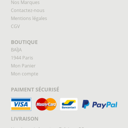
Nos Marques
Contactez-nous
Mentions légales
CGV
BOUTIQUE
BAÏJA
1944 Paris
Mon Panier
Mon compte
PAIMENT SÉCURISÉ
LIVRAISON