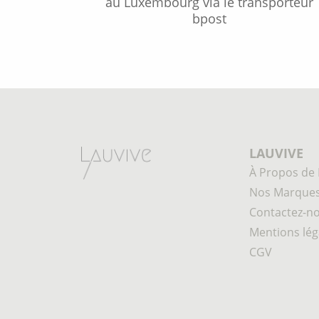
au Luxembourg via le transporteur
bpost
LAUVIVE
À Propos de 
Nos Marque
Contactez-n
Mentions lég
CGV