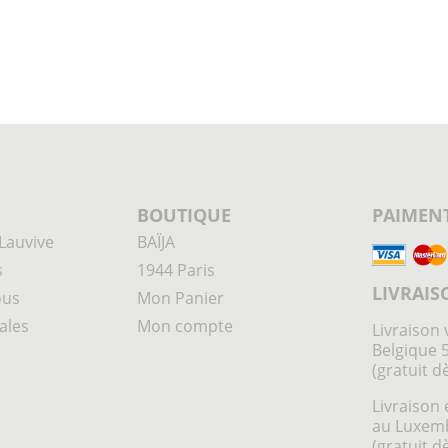
BOUTIQUE
PAIMENT
Lauvive
BAÏJA
s
1944 Paris
LIVRAIS
ous
Mon Panier
ales
Mon compte
Livraison 
Belgique 
(gratuit d
Livraison 
au Luxem
(gratuit d