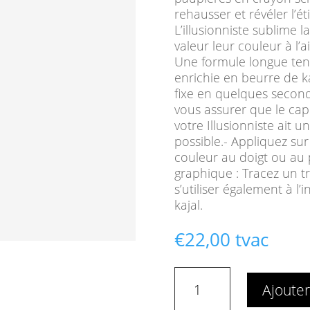
rehausser et révéler l’éti
L’illusionniste sublime 
valeur leur couleur à l’a
Une formule longue ten
enrichie en beurre de ka
fixe en quelques seconde
vous assurer que le ca
votre Illusionniste ait 
possible.- Appliquez su
couleur au doigt ou au 
graphique : Tracez un tra
s’utiliser également à l
kajal.
€
22,00
tvac
quantité
Ajouter
de
Le