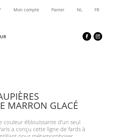
*
Mon compte
Panier
NL
FR
EUR
AUPIÈRES
TE MARRON GLACÉ
ne couleur éblouissante d’un seul
aris a conçu cette ligne de fards à
intillant pour métamorphoser,