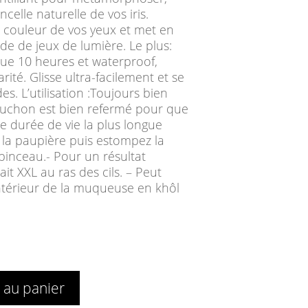
ncelle naturelle de vos iris.
la couleur de vos yeux et met en
ide de jeux de lumière. Le plus:
ue 10 heures et waterproof,
rité. Glisse ultra-facilement et se
s. L’utilisation :Toujours bien
puchon est bien refermé pour que
une durée de vie la plus longue
r la paupière puis estompez la
pinceau.- Pour un résultat
it XXL au ras des cils. – Peut
’intérieur de la muqueuse en khôl
 au panier