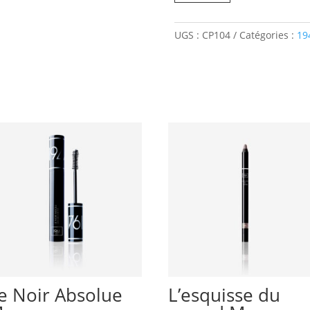
Crayon
Paupières
UGS :
CP104
Catégories :
19
Illusionniste
Marron
Glacé
e Noir Absolue
L’esquisse du