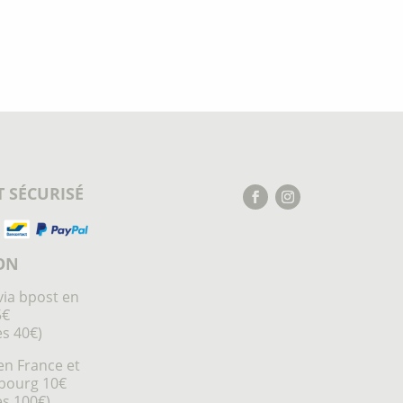
 SÉCURISÉ
ON
via bpost en
5€
ès 40€)
en France et
bourg 10€
ès 100€)