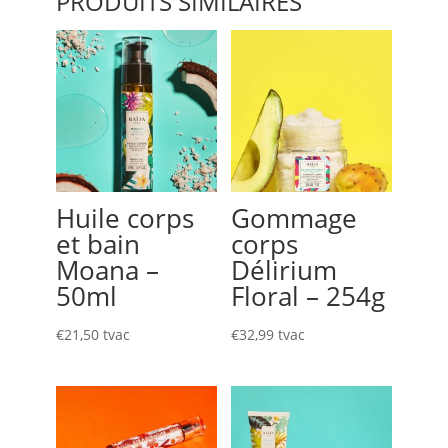
PRODUITS SIMILAIRES
200ml
Huile corps
Gommage
et bain
corps
Moana –
Délirium
50ml
Floral – 254g
€
21,50
tvac
€
32,99
tvac