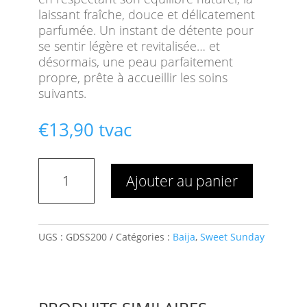
laissant fraîche, douce et délicatement
parfumée. Un instant de détente pour
se sentir légère et revitalisée… et
désormais, une peau parfaitement
propre, prête à accueillir les soins
suivants.
€
13,90
tvac
quantité
Ajouter au panier
de
Gel
Douche
Corps
UGS :
GDSS200
Catégories :
Baija
,
Sweet Sunday
Apaisant
Sweet
Sunday
•