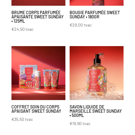
BRUME CORPS PARFUMÉE
BOUGIE PARFUMÉE SWEET
APAISANTE SWEET SUNDAY
SUNDAY • 180GR
• 125ML
€
29,00
tvac
€
24,50
tvac
COFFRET SOIN DU CORPS
SAVON LIQUIDE DE
APAISANT SWEET SUNDAY
MARSEILLE SWEET SUNDAY
• 500ML
€
35,50
tvac
€
19,90
tvac