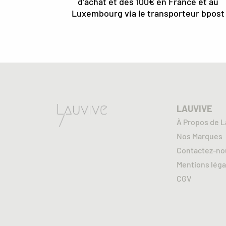
d’achat et dès 100€ en France et au
Luxembourg via le transporteur bpost
LAUVIVE
À Propos de L
Nos Marques
Contactez-no
Mentions léga
CGV