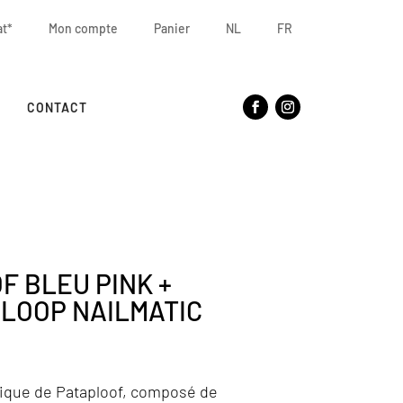
at*
Mon compte
Panier
NL
FR
CONTACT
F BLEU PINK +
LOOP NAILMATIC
gique de Pataploof, composé de