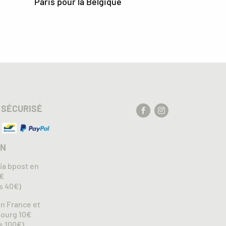
Paris pour la Belgique
 SÉCURISÉ
ON
via bpost en
5€
ès 40€)
en France et
ourg 10€
ès 100€)