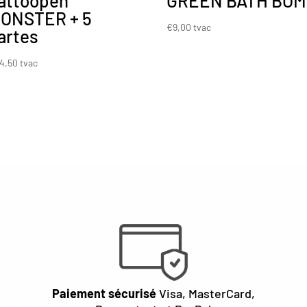
attoopen
GREEN BATH BO
ONSTER + 5
€
9,00
tvac
artes
4,50
tvac
Paiement sécurisé
Visa, MasterCard,