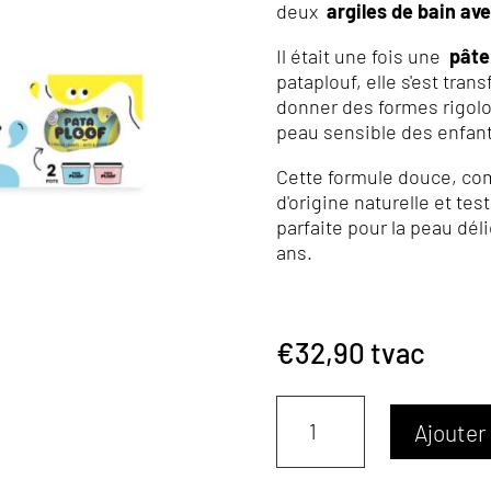
deux
argiles de bain av
Il était une fois une
pâte
pataplouf, elle s'est tran
donner des formes rigolot
peau sensible des enfant
Cette formule douce, co
d'origine naturelle et t
parfaite pour la peau déli
ans.
€
32,90
tvac
quantité
Ajouter
de
SET
PATAPLOOF