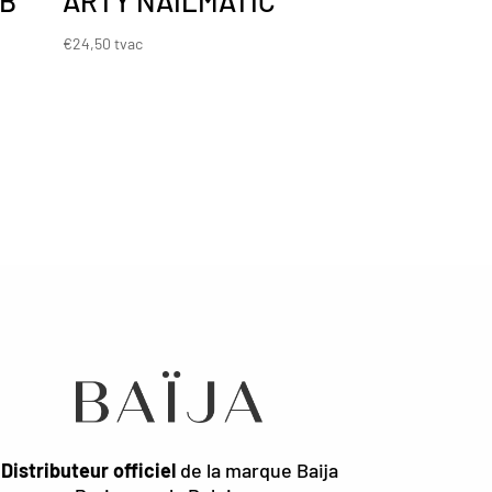
MB
ARTY NAILMATIC
€
24,50
tvac
Distributeur officiel
de la marque Baija