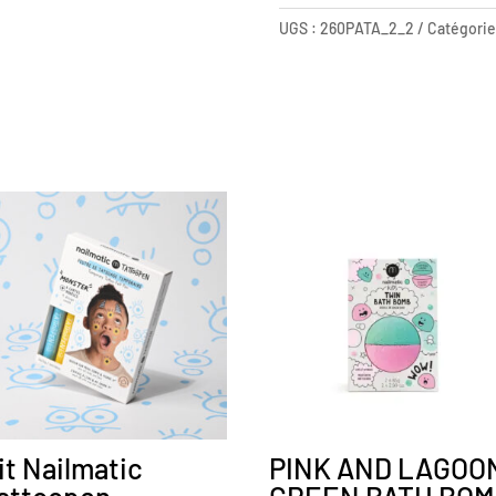
BLEU
UGS :
260PATA_2_2
Catégorie
PINK
+
PLOOFY
AND
BLOOP
NAILMATIC
it Nailmatic
PINK AND LAGOO