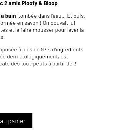
ec 2 amis Ploofy & Bloop
 à bain
tombée dans l'eau… Et puis,
sformée en savon ! On pouvait lui
es et la faire mousser pour laver la
s.
mposée à plus de 97% d'ingrédients
estée dermatologiquement, est
cate des tout-petits à partir de 3
 au panier