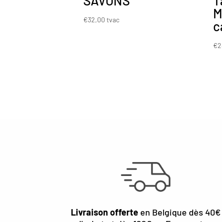
SAVONS
T
M
€
32,00
tvac
c
€
2
Livraison offerte
en Belgique dès 40€