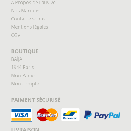
À Propos de Lauvive
Nos Marques
Contactez-nous
Mentions légales
CGV
BOUTIQUE
BAÏJA
1944 Paris
Mon Panier
Mon compte
PAIMENT SÉCURISÉ
LIVRAISON