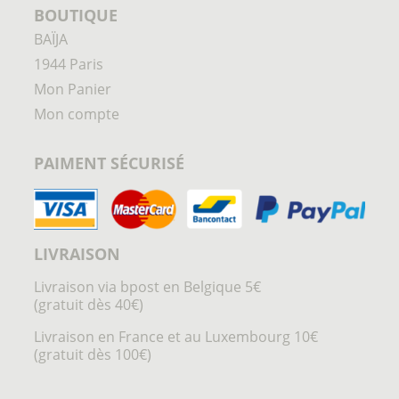
BOUTIQUE
BAÏJA
1944 Paris
Mon Panier
Mon compte
PAIMENT SÉCURISÉ
LIVRAISON
Livraison via bpost en Belgique 5€
(gratuit dès 40€)
Livraison en France et au Luxembourg 10€
(gratuit dès 100€)