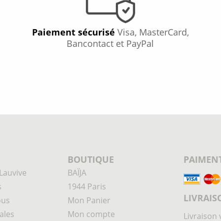
Paiement sécurisé
Visa, MasterCard,
Bancontact et PayPal
BOUTIQUE
PAIMENT
Lauvive
BAÏJA
s
1944 Paris
LIVRAIS
ous
Mon Panier
ales
Mon compte
Livraison 