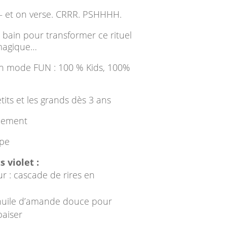
et on verse. CRRR. PSHHHH.
bain pour transformer ce rituel
magique…
 en mode FUN : 100 % Kids, 100%
its et les grands dès 3 ans
uement
ope
 violet :
ur : cascade de rires en
huile d’amande douce pour
paiser