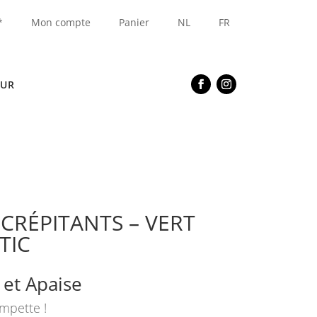
*
Mon compte
Panier
NL
FR
EUR
 CRÉPITANTS – VERT
TIC
 et Apaise
empette !