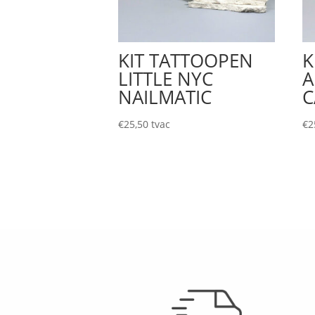
KIT TATTOOPEN
K
LITTLE NYC
A
NAILMATIC
C
€
25,50
tvac
€
2