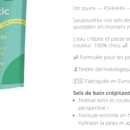
On ouvre — PSHHHH — 
Saupoudrez nos sels de 
quotidien en moment 
L’eau crépite et passe
couleur, 100% chou 🛁
👶 Formulée pour les pet
🔬Testée dermatologiq
🇪🇺 Fabriquée en Eur
Sels de bain crépitants
Festival sons et coule
perspective !
Formule enrichie en 
hydrater la peau et a