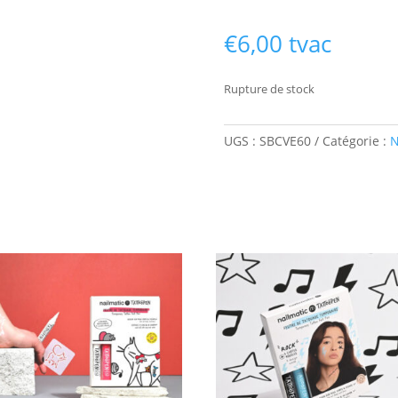
€
6,00
tvac
Rupture de stock
UGS :
SBCVE60
Catégorie :
N