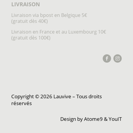
LIVRAISON
Livraison via bpost en Belgique 5€
(gratuit dès 40€)
Livraison en France et au Luxembourg 10€
(gratuit dès 100€)
Copyright © 2026 Lauvive – Tous droits
réservés
Design by
Atome9
&
YouIT