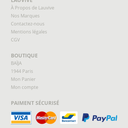
À Propos de Lauvive
Nos Marques
Contactez-nous
Mentions légales
CGV
BOUTIQUE
BAÏJA
1944 Paris
Mon Panier
Mon compte
PAIMENT SÉCURISÉ