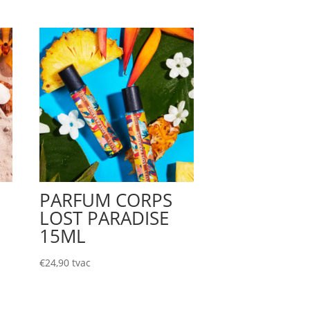
PARFUM CORPS
L
LOST PARADISE
15ML
€
24,90
tvac