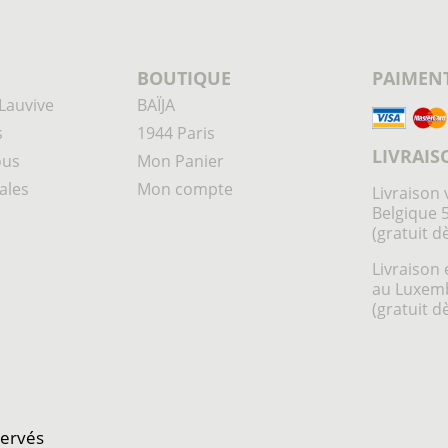
BOUTIQUE
PAIMENT
Lauvive
BAÏJA
s
1944 Paris
LIVRAIS
ous
Mon Panier
ales
Mon compte
Livraison 
Belgique 
(gratuit d
Livraison 
au Luxem
(gratuit d
servés