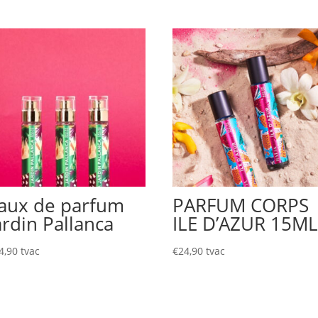
aux de parfum
PARFUM CORPS
ardin Pallanca
ILE D’AZUR 15M
4,90
tvac
€
24,90
tvac