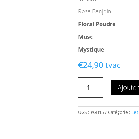
Rose Benjoin
Floral Poudré
Musc
Mystique
€
24,90
tvac
quantité
Ajouter
de
PARFUM
CORPS
GIPSY
UGS :
PGB15
Catégorie :
Les
BLOOM
15ML