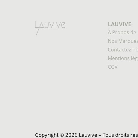
LAUVIVE
À Propos de 
Nos Marque
Contactez-n
Mentions lég
CGV
Copyright © 2026 Lauvive – Tous droits ré