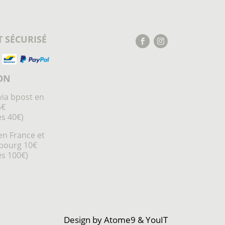
 SÉCURISÉ
ON
via bpost en
5€
ès 40€)
en France et
bourg 10€
ès 100€)
Design by
Atome9
&
YouIT