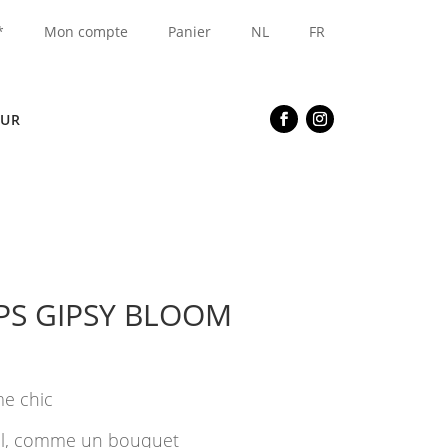
*
Mon compte
Panier
NL
FR
EUR
S GIPSY BLOOM
me chic
ral, comme un bouquet