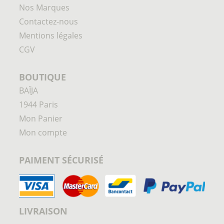
Nos Marques
Contactez-nous
Mentions légales
CGV
BOUTIQUE
BAÏJA
1944 Paris
Mon Panier
Mon compte
PAIMENT SÉCURISÉ
LIVRAISON