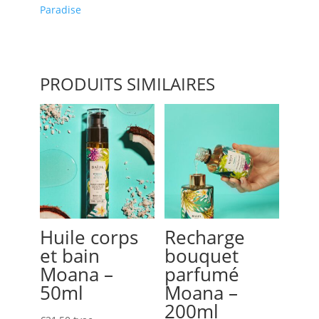
Douche
Paradise
Lost
Paradise
50ml
PRODUITS SIMILAIRES
Huile corps
Recharge
et bain
bouquet
Moana –
parfumé
50ml
Moana –
200ml