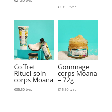
€
21,50
tvac
€
19,90
tvac
Coffret
Gommage
Rituel soin
corps Moana
corps Moana
– 72g
€
35,50
tvac
€
15,90
tvac