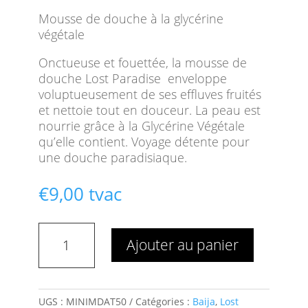
Mousse de douche à la glycérine
végétale
Onctueuse et fouettée, la mousse de
douche Lost Paradise enveloppe
voluptueusement de ses effluves fruités
et nettoie tout en douceur. La peau est
nourrie grâce à la Glycérine Végétale
qu’elle contient. Voyage détente pour
une douche paradisiaque.
€
9,00
tvac
quantité
Ajouter au panier
de
Mini
Mousse
De
UGS :
MINIMDAT50
Catégories :
Baija
,
Lost