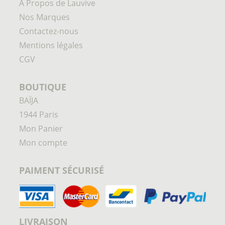
À Propos de Lauvive
Nos Marques
Contactez-nous
Mentions légales
CGV
BOUTIQUE
BAÏJA
1944 Paris
Mon Panier
Mon compte
PAIMENT SÉCURISÉ
LIVRAISON