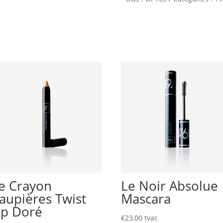
Jaspe
e Crayon
Le Noir Absolue
aupières Twist
Mascara
p Doré
€
23,00
tvac