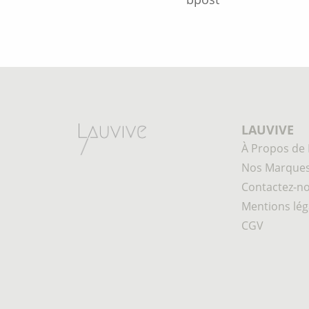
LAUVIVE
À Propos de 
Nos Marque
Contactez-n
Mentions lég
CGV