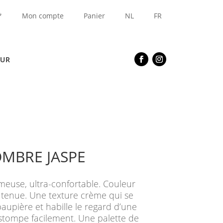
*
Mon compte
Panier
NL
FR
EUR
OMBRE JASPE
euse, ultra-confortable. Couleur
e tenue. Une texture crème qui se
aupière et habille le regard d’une
estompe facilement. Une palette de