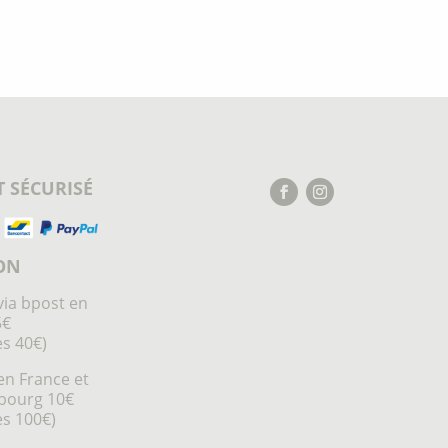
 SÉCURISÉ
ON
via bpost en
5€
ès 40€)
en France et
bourg 10€
ès 100€)