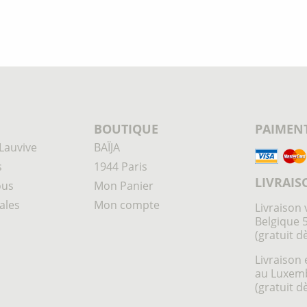
BOUTIQUE
PAIMENT
Lauvive
BAÏJA
s
1944 Paris
LIVRAIS
ous
Mon Panier
ales
Mon compte
Livraison 
Belgique 
(gratuit d
Livraison 
au Luxem
(gratuit d