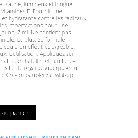
tat satiné, lumineux et longue
: Vitamines E. Fournit une
 et hydratante contre les radicaux
et les imperfections pour une
s jeune. 7 ml. Ne contient pas
nimale. Le plus: Sa formule
d’eau a un effet très agréable,
ux. L’utilisation: Appliquez sur
fin de l’habiller et l’unifier. –
tensifier le regard, superposer un
u le Crayon paupières Twist-up.
 au panier
44 Paris
,
Les Yeux
,
Ombres à paupières