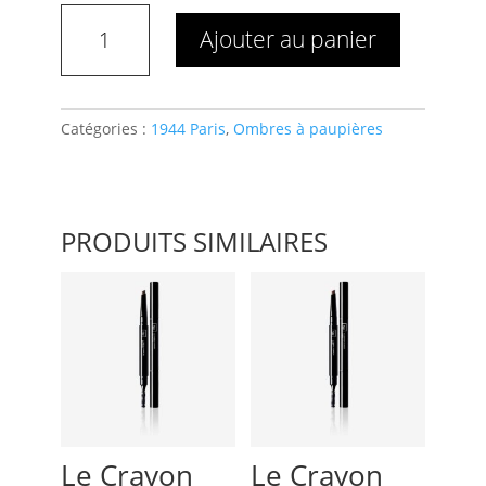
quantité
Ajouter au panier
de
Le
Reflet
d'Ombre
Catégories :
1944 Paris
,
Ombres à paupières
Jaspe
PRODUITS SIMILAIRES
Le Crayon
Le Crayon