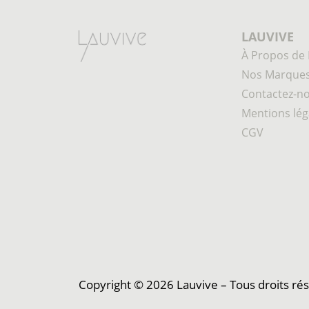
LAUVIVE
À Propos de 
Nos Marque
Contactez-n
Mentions lég
CGV
Copyright © 2026 Lauvive – Tous droits ré