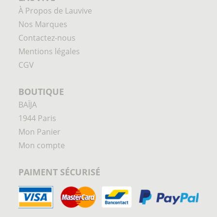
À Propos de Lauvive
Nos Marques
Contactez-nous
Mentions légales
CGV
BOUTIQUE
BAÏJA
1944 Paris
Mon Panier
Mon compte
PAIMENT SÉCURISÉ