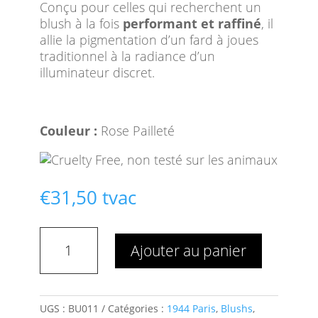
Conçu pour celles qui recherchent un
blush à la fois
performant et raffiné
, il
allie la pigmentation d’un fard à joues
traditionnel à la radiance d’un
illuminateur discret.
Couleur :
Rose Pailleté
€
31,50
tvac
quantité
Ajouter au panier
de
Le
Lumi
Blush
UGS :
BU011
Catégories :
1944 Paris
,
Blushs
,
Rose