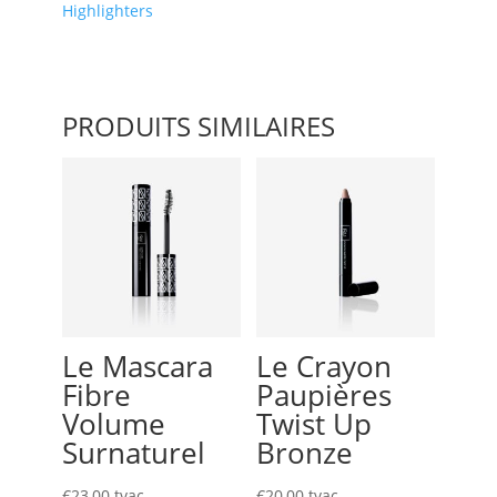
Highlighters
Fever
PRODUITS SIMILAIRES
Le Mascara
Le Crayon
Fibre
Paupières
Volume
Twist Up
Surnaturel
Bronze
€
23,00
tvac
€
20,00
tvac