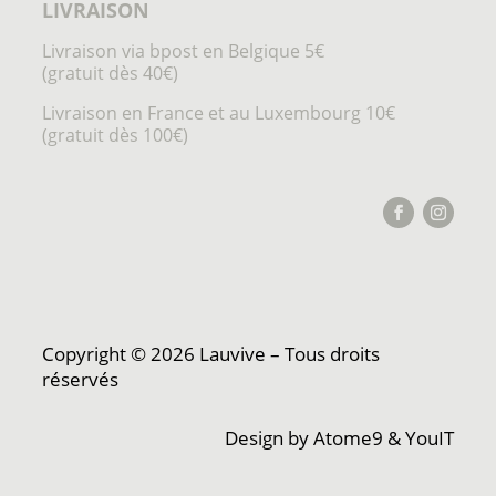
LIVRAISON
Livraison via bpost en Belgique 5€
(gratuit dès 40€)
Livraison en France et au Luxembourg 10€
(gratuit dès 100€)
Copyright © 2026 Lauvive – Tous droits
réservés
Design by
Atome9
&
YouIT