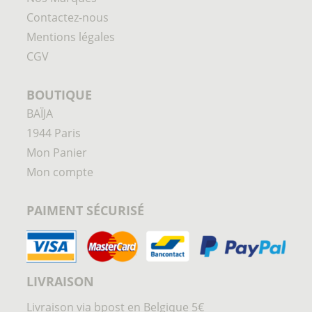
Contactez-nous
Mentions légales
CGV
BOUTIQUE
BAÏJA
1944 Paris
Mon Panier
Mon compte
PAIMENT SÉCURISÉ
LIVRAISON
Livraison via bpost en Belgique 5€