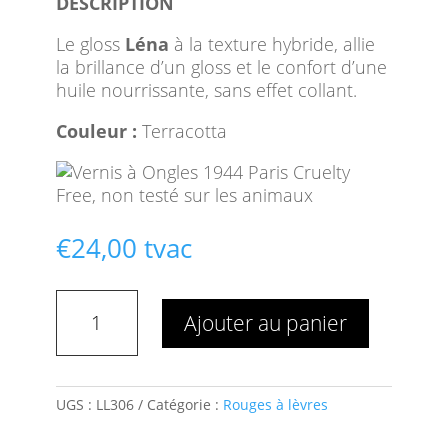
DESCRIPTION
Le gloss
Léna
à la texture hybride, allie
la brillance d’un gloss et le confort d’une
huile nourrissante, sans effet collant.
Couleur :
Terracotta
€
24,00
tvac
quantité
Ajouter au panier
de
LE
GLOSS
BRILLANT
UGS :
LL306
Catégorie :
Rouges à lèvres
ULTRA
LÉNA