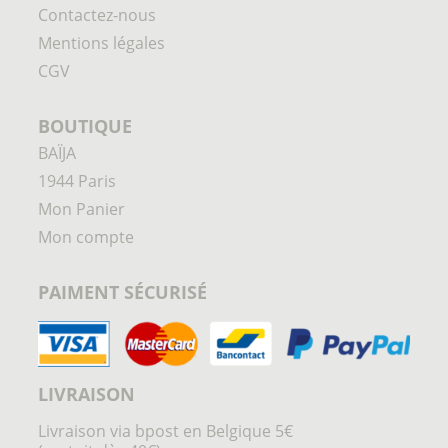
Contactez-nous
Mentions légales
CGV
BOUTIQUE
BAÏJA
1944 Paris
Mon Panier
Mon compte
PAIMENT SÉCURISÉ
LIVRAISON
Livraison via bpost en Belgique 5€