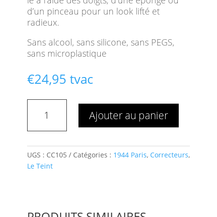
le à l’aide des doigts, d’une éponge ou
d’un pinceau pour un look lifté et
radieux.
Sans alcool, sans silicone, sans PEGS,
sans microplastique
€
24,95
tvac
quantité
Ajouter au panier
de
Le
Flash
Éclat
UGS :
CC105
Catégories :
1944 Paris
,
Correcteurs
,
N°5
Le Teint
Foncé
PRODUITS SIMILAIRES