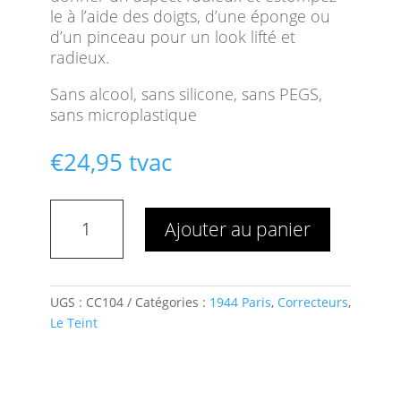
le à l’aide des doigts, d’une éponge ou
d’un pinceau pour un look lifté et
radieux.
Sans alcool, sans silicone, sans PEGS,
sans microplastique
€
24,95
tvac
quantité
Ajouter au panier
de
Le
Flash
Éclat
UGS :
CC104
Catégories :
1944 Paris
,
Correcteurs
,
N°4
Le Teint
Moyen
+