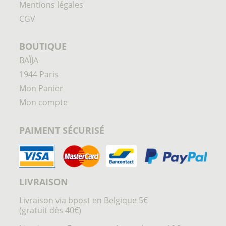
Mentions légales
CGV
BOUTIQUE
BAÏJA
1944 Paris
Mon Panier
Mon compte
PAIMENT SÉCURISÉ
LIVRAISON
Livraison via bpost en Belgique 5€
(gratuit dès 40€)