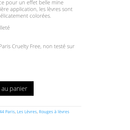
e pour un effet belle mine
ère application, les lèvres sont
délicatement colorées.
lleté
 au panier
44 Paris
,
Les Lèvres
,
Rouges à lèvres