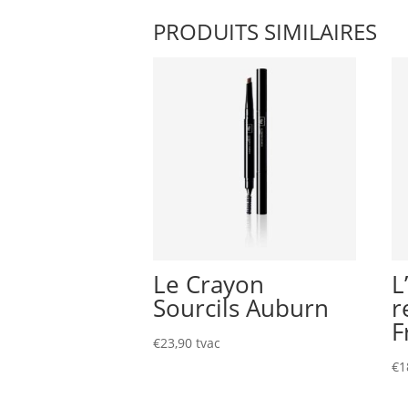
PRODUITS SIMILAIRES
Le Crayon
L
Sourcils Auburn
r
F
€
23,90
tvac
€
1