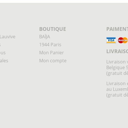
BOUTIQUE
PAIMENT
Lauvive
BAÏJA
s
1944 Paris
LIVRAIS
ous
Mon Panier
ales
Mon compte
Livraison 
Belgique 
(gratuit d
Livraison 
au Luxem
(gratuit d