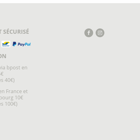
 SÉCURISÉ
ON
via bpost en
5€
ès 40€)
en France et
bourg 10€
ès 100€)