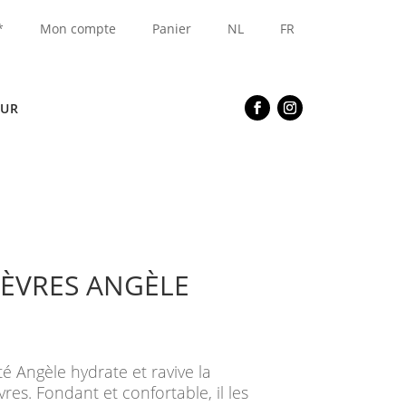
*
Mon compte
Panier
NL
FR
EUR
LÈVRES ANGÈLE
é Angèle hydrate et ravive la
res. Fondant et confortable, il les