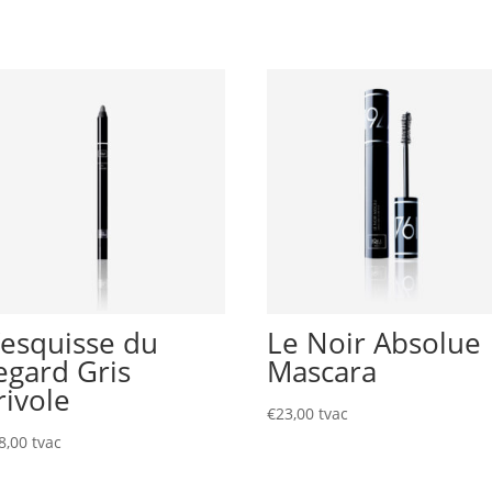
’esquisse du
Le Noir Absolue
egard Gris
Mascara
rivole
€
23,00
tvac
8,00
tvac