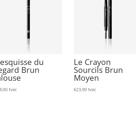
’esquisse du
Le Crayon
egard Brun
Sourcils Brun
alouse
Moyen
8,00
tvac
€
23,90
tvac