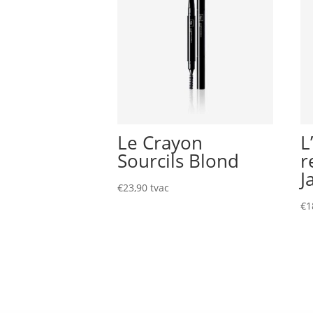
Le Crayon
L
Sourcils Blond
r
J
€
23,90
tvac
€
1