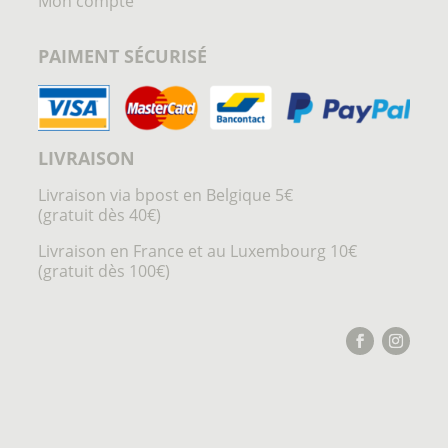
Mon compte
PAIMENT SÉCURISÉ
LIVRAISON
Livraison via bpost en Belgique 5€
(gratuit dès 40€)
Livraison en France et au Luxembourg 10€
(gratuit dès 100€)