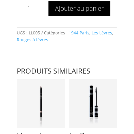
quantité
Ajouter au panier
de
La
Laque
Mate
UGS :
LL005
Catégories :
1944 Paris
,
Les Lèvres
,
Francine
Rouges à lèvres
PRODUITS SIMILAIRES