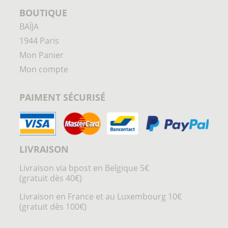
BOUTIQUE
BAÏJA
1944 Paris
Mon Panier
Mon compte
PAIMENT SÉCURISÉ
LIVRAISON
Livraison via bpost en Belgique 5€
(gratuit dès 40€)
Livraison en France et au Luxembourg 10€
(gratuit dès 100€)