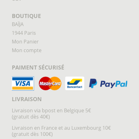
BOUTIQUE
BAÏJA
1944 Paris
Mon Panier
Mon compte
PAIMENT SÉCURISÉ
LIVRAISON
Livraison via bpost en Belgique 5€
(gratuit dès 40€)
Livraison en France et au Luxembourg 10€
(gratuit dès 100€)