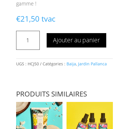
gamme !
€
21,50
tvac
quantité
Ajouter au panier
de
Huile
corps
et
UGS :
HCJ50
Catégories :
Baija
,
Jardin Pallanca
bain
Jardin
Pallanca
-
PRODUITS SIMILAIRES
50
ml