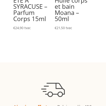
ÉTÉ À
Huile corps
SYRACUSE –
et bain
Parfum
Moana –
Corps 15ml
50ml
€
24,90
tvac
€
21,50
tvac