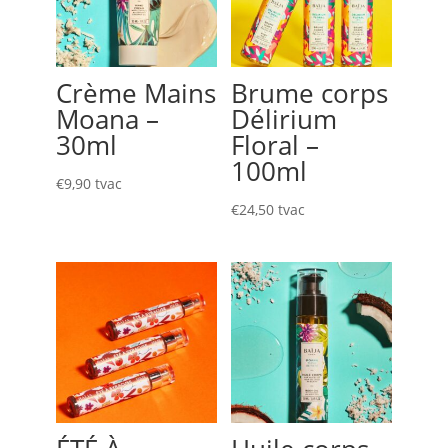
Crème Mains
Brume corps
Moana –
Délirium
30ml
Floral –
100ml
€
9,90
tvac
€
24,50
tvac