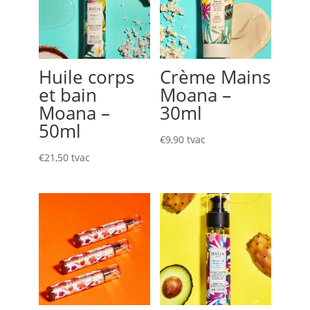
Huile corps
Crème Mains
et bain
Moana –
Moana –
30ml
50ml
€
9,90
tvac
€
21,50
tvac