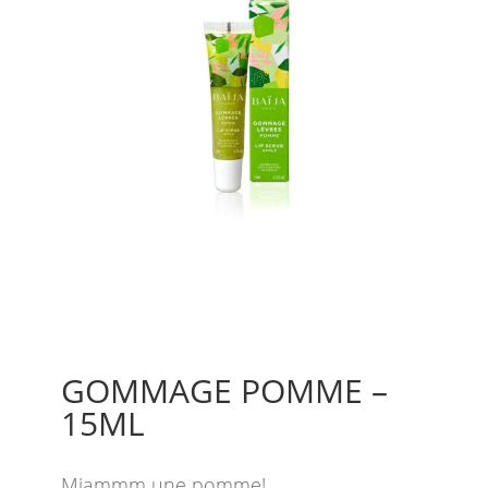
GOMMAGE POMME –
15ML
Miammm une pomme!