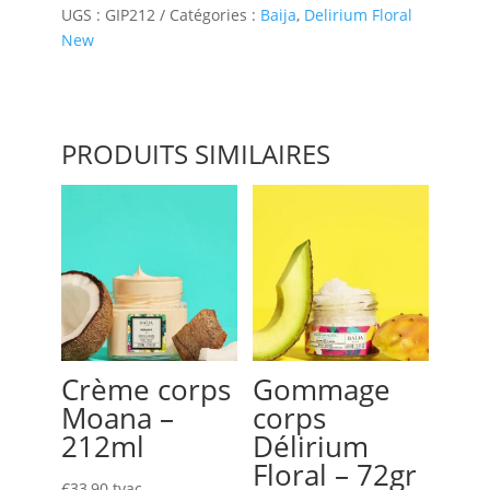
Délirium
UGS :
GIP212
Catégories :
Baija
,
Delirium Floral
Floral
New
-
254g
PRODUITS SIMILAIRES
Crème corps
Gommage
Moana –
corps
212ml
Délirium
Floral – 72gr
€
33,90
tvac