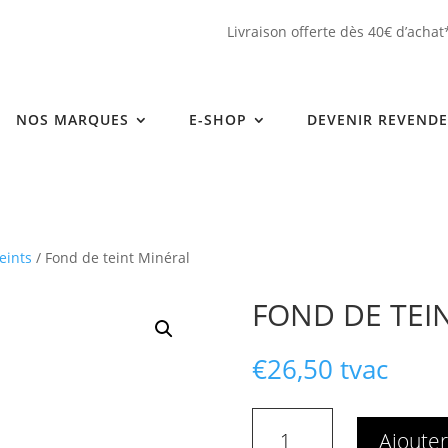
Livraison offerte dès 40€ d’achat
NOS MARQUES
E-SHOP
DEVENIR REVEND
eints
/ Fond de teint Minéral
FOND DE TEI
€
26,50
tvac
quantité
Ajouter
de