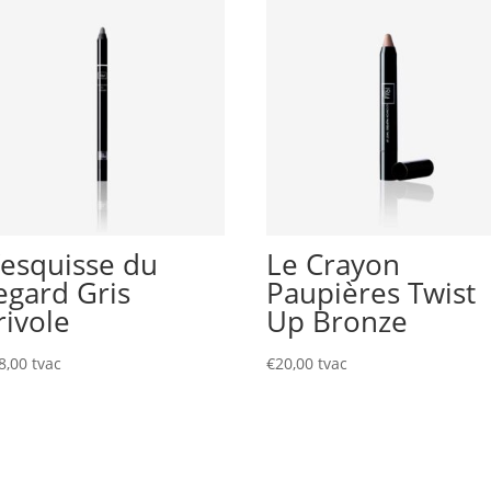
’esquisse du
Le Crayon
egard Gris
Paupières Twist
rivole
Up Bronze
8,00
tvac
€
20,00
tvac