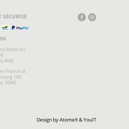
 SÉCURISÉ
ON
via bpost en
5€
ès 40€)
en France et
bourg 10€
ès 100€)
Design by
Atome9
&
YouIT