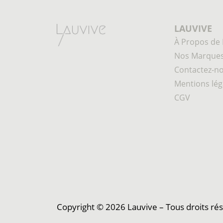
LAUVIVE
À Propos de 
Nos Marque
Contactez-n
Mentions lég
CGV
Copyright © 2026 Lauvive – Tous droits ré