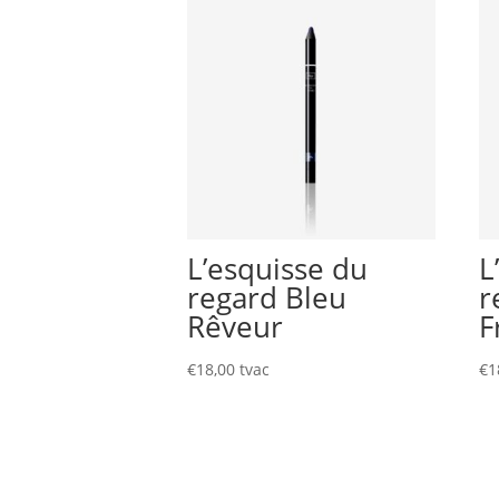
L’esquisse du
L
regard Bleu
r
Rêveur
F
€
18,00
tvac
€
1