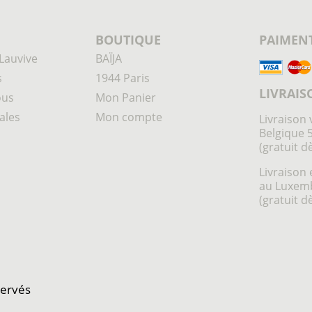
BOUTIQUE
PAIMENT
Lauvive
BAÏJA
s
1944 Paris
LIVRAIS
ous
Mon Panier
ales
Mon compte
Livraison 
Belgique 
(gratuit d
Livraison 
au Luxem
(gratuit d
servés