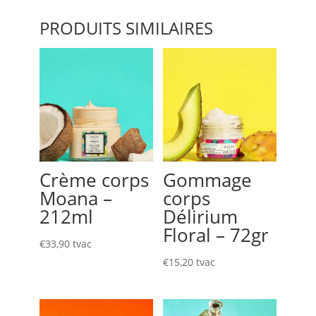
PRODUITS SIMILAIRES
Crème corps
Gommage
Moana –
corps
212ml
Délirium
Floral – 72gr
€
33,90
tvac
€
15,20
tvac