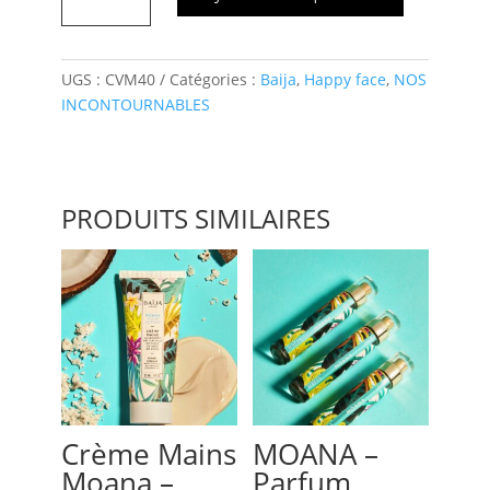
CREME
FONDANTE
VISAGE
UGS :
CVM40
Catégories :
Baija
,
Happy face
,
NOS
MYRTILLE
INCONTOURNABLES
40ML
Baïja
PRODUITS SIMILAIRES
Crème Mains
MOANA –
Moana –
Parfum