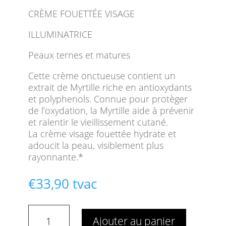
CRÈME FOUETTÉE VISAGE
ILLUMINATRICE
Peaux ternes et matures
Cette crème onctueuse contient un
extrait de Myrtille riche en antioxydants
et polyphenols. Connue pour protèger
de l’oxydation, la Myrtille aide à prévenir
et ralentir le vieillissement cutané.
La crème visage fouettée hydrate et
adoucit la peau, visiblement plus
rayonnante.*
€
33,90
tvac
quantité
Ajouter au panier
de