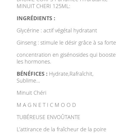
MINUIT CHERI 125ML:
INGRÉDIENTS :
Glycérine : actif végétal hydratant
Ginseng : stimule le désir grâce à sa forte
concentration en gisénosides qui booste
les hormones.
BÉNÉFICES :
Hydrate,Rafraîchit,
Sublime…
Minuit Chéri
M A G N E T I C M O O D
TUBÉREUSE ENVOÛTANTE
L’attirance de la fraîcheur de la poire