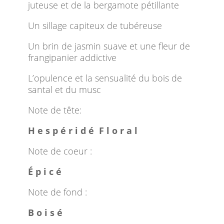
juteuse et de la bergamote pétillante
Un sillage capiteux de tubéreuse
Un brin de jasmin suave et une fleur de
frangipanier addictive
L’opulence et la sensualité du bois de
santal et du musc
Note de tête:
H e s p é r i d é F l o r a l
Note de coeur :
É p i c é
Note de fond :
B o i s é