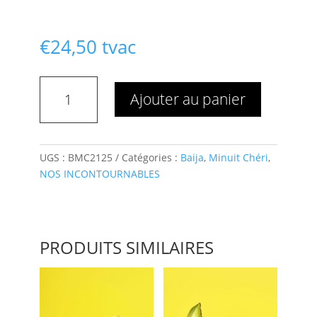
€
24,50
tvac
quantité
Ajouter au panier
de
BRUME
CORPS
MINUIT
UGS :
BMC2125
Catégories :
Baija
,
Minuit Chéri
,
CHERI
NOS INCONTOURNABLES
125ML
PRODUITS SIMILAIRES