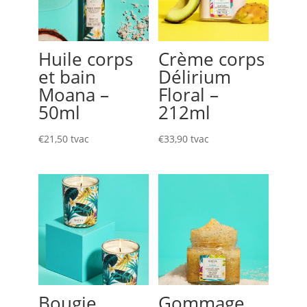
Huile corps
Crème corps
et bain
Délirium
Moana –
Floral –
50ml
212ml
€
21,50
tvac
€
33,90
tvac
Bougie
Gommage