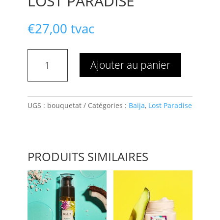
LOST PARADISE
€
27,00
tvac
quantité
Ajouter au panier
de
Bouquet
parfumé
Lost
UGS :
bouquetat
Catégories :
Baija
,
Lost Paradise
Paradise
PRODUITS SIMILAIRES