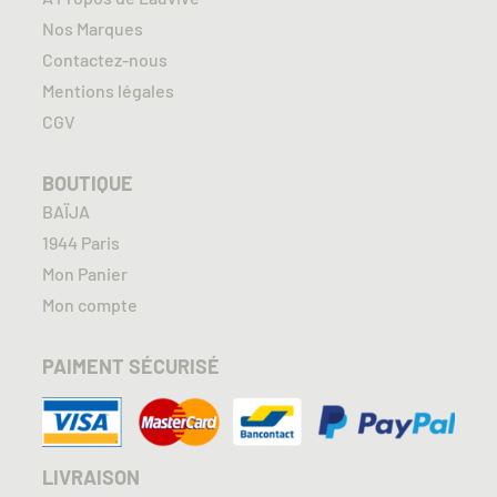
Nos Marques
Contactez-nous
Mentions légales
CGV
BOUTIQUE
BAÏJA
1944 Paris
Mon Panier
Mon compte
PAIMENT SÉCURISÉ
LIVRAISON