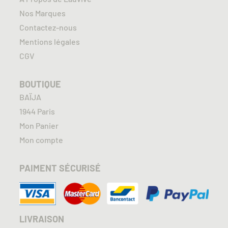
Nos Marques
Contactez-nous
Mentions légales
CGV
BOUTIQUE
BAÏJA
1944 Paris
Mon Panier
Mon compte
PAIMENT SÉCURISÉ
LIVRAISON