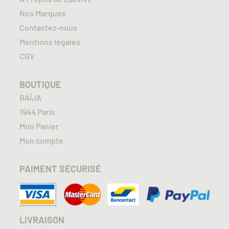
Nos Marques
Contactez-nous
Mentions légales
CGV
BOUTIQUE
BAÏJA
1944 Paris
Mon Panier
Mon compte
PAIMENT SÉCURISÉ
LIVRAISON