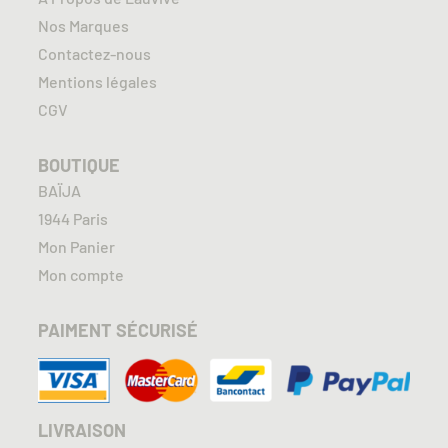
Nos Marques
Contactez-nous
Mentions légales
CGV
BOUTIQUE
BAÏJA
1944 Paris
Mon Panier
Mon compte
PAIMENT SÉCURISÉ
LIVRAISON