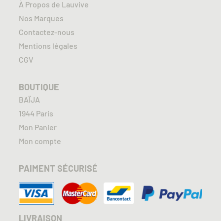
À Propos de Lauvive
Nos Marques
Contactez-nous
Mentions légales
CGV
BOUTIQUE
BAÏJA
1944 Paris
Mon Panier
Mon compte
PAIMENT SÉCURISÉ
LIVRAISON